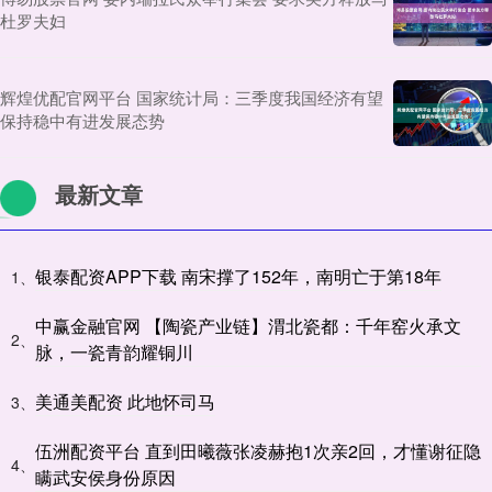
杜罗夫妇
辉煌优配官网平台 国家统计局：三季度我国经济有望
保持稳中有进发展态势
最新文章
银泰配资APP下载 南宋撑了152年，南明亡于第18年
1、
中赢金融官网 【陶瓷产业链】渭北瓷都：千年窑火承文
2、
脉，一瓷青韵耀铜川
美通美配资 此地怀司马
3、
伍洲配资平台 直到田曦薇张凌赫抱1次亲2回，才懂谢征隐
4、
瞒武安侯身份原因