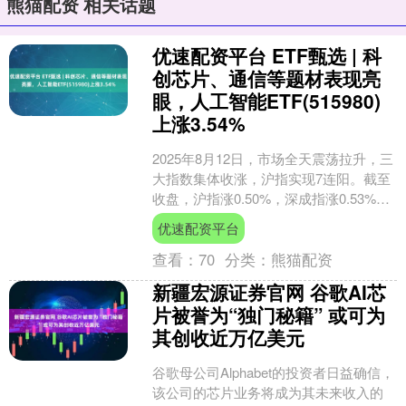
熊猫配资 相关话题
优速配资平台 ETF甄选 | 科
创芯片、通信等题材表现亮
眼，人工智能ETF(515980)
上涨3.54%
2025年8月12日，市场全天震荡拉升，三
大指数集体收涨，沪指实现7连阳。截至
收盘，沪指涨0.50%，深成指涨0.53%，
创业板指涨1.24%。 题材方面，多元....
优速配资平台
查看：
70
分类：
熊猫配资
新疆宏源证券官网 谷歌AI芯
片被誉为“独门秘籍” 或可为
其创收近万亿美元
谷歌母公司Alphabet的投资者日益确信，
该公司的芯片业务将成为其未来收入的