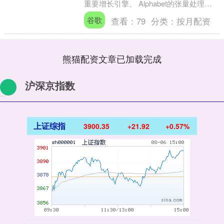
重要增长引擎。 Alphabet的张量处理单
元（TPU）芯片所取得的成功，是其股
谷歌
查看：
79
分类：
按月配资
价....
熊猫配资文章已加载完成
沪深京指数
上证综指
3900.35
+21.92
+0.57%