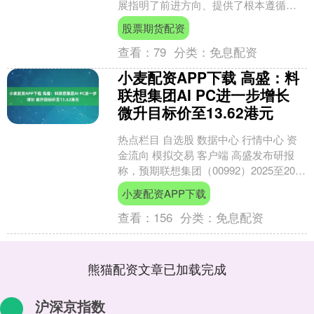
展指明了前进方向、提供了根本遵循。
国药集团作为唯一以生命健康为主业的
股票期货配资
中央企业，第一时间部署全....
查看：
79
分类：
免息配资
小麦配资APP下载 高盛：料
联想集团AI PC进一步增长
微升目标价至13.62港元
热点栏目 自选股 数据中心 行情中心 资
金流向 模拟交易 客户端 高盛发布研报
称，预期联想集团（00992）2025至2027
财年收入年均复合增长率达11%，因....
小麦配资APP下载
查看：
156
分类：
免息配资
熊猫配资文章已加载完成
沪深京指数