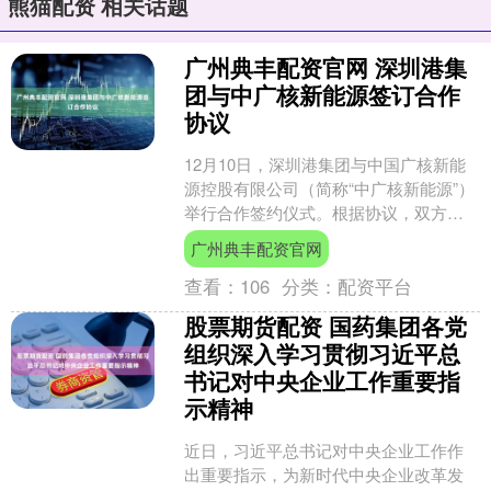
熊猫配资 相关话题
广州典丰配资官网 深圳港集
团与中广核新能源签订合作
协议
12月10日，深圳港集团与中国广核新能
源控股有限公司（简称“中广核新能源”）
举行合作签约仪式。根据协议，双方将
按照“海上风电+综合能源+港产城”一体化
广州典丰配资官网
发展模式开....
查看：
106
分类：
配资平台
股票期货配资 国药集团各党
组织深入学习贯彻习近平总
书记对中央企业工作重要指
示精神
近日，习近平总书记对中央企业工作作
出重要指示，为新时代中央企业改革发