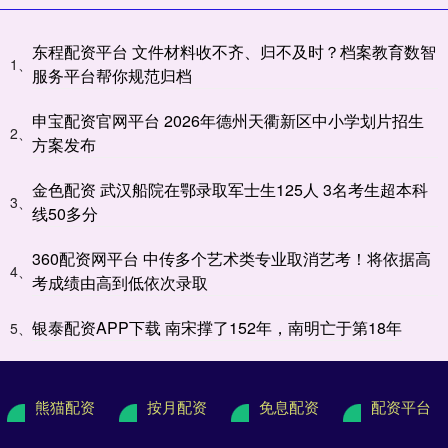
东程配资平台 文件材料收不齐、归不及时？档案教育数智
1、
服务平台帮你规范归档
申宝配资官网平台 2026年德州天衢新区中小学划片招生
2、
方案发布
金色配资 武汉船院在鄂录取军士生125人 3名考生超本科
3、
线50多分
360配资网平台 中传多个艺术类专业取消艺考！将依据高
4、
考成绩由高到低依次录取
银泰配资APP下载 南宋撑了152年，南明亡于第18年
5、
熊猫配资
按月配资
免息配资
配资平台