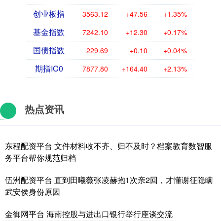
创业板指
3563.12
+47.56
+1.35%
基金指数
7242.10
+12.30
+0.17%
国债指数
229.69
+0.10
+0.04%
期指IC0
7877.80
+164.40
+2.13%
热点资讯
东程配资平台 文件材料收不齐、归不及时？档案教育数智服
务平台帮你规范归档
伍洲配资平台 直到田曦薇张凌赫抱1次亲2回，才懂谢征隐瞒
武安侯身份原因
金御网平台 海南控股与进出口银行举行座谈交流