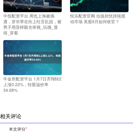
中投配资平台 周也上海被偶
恒乐配资官网 估值担忧持续搅
遇，穿吊带在街上吐舌乱扭，被
动市场 美股9月如何收官？
男子用异样眼光审视_玩偶_显
得_穿着
牛金所配资平台 1月7日齐翔转2
上涨0.22%，转股溢价率
34.68%
相关评论
本文评分
*