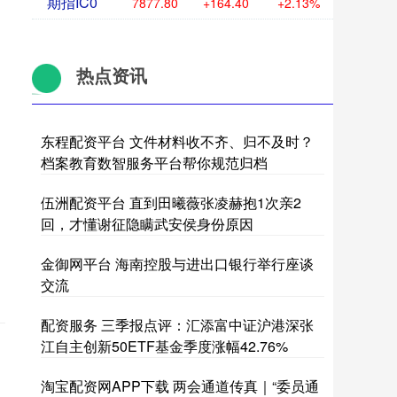
期指IC0
7877.80
+164.40
+2.13%
热点资讯
东程配资平台 文件材料收不齐、归不及时？
档案教育数智服务平台帮你规范归档
伍洲配资平台 直到田曦薇张凌赫抱1次亲2
回，才懂谢征隐瞒武安侯身份原因
金御网平台 海南控股与进出口银行举行座谈
交流
配资服务 三季报点评：汇添富中证沪港深张
江自主创新50ETF基金季度涨幅42.76%
淘宝配资网APP下载 两会通道传真｜“委员通